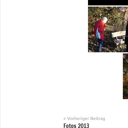
Beitragsnavigation
Vorheriger Beitrag
Fotos 2013
Fotos