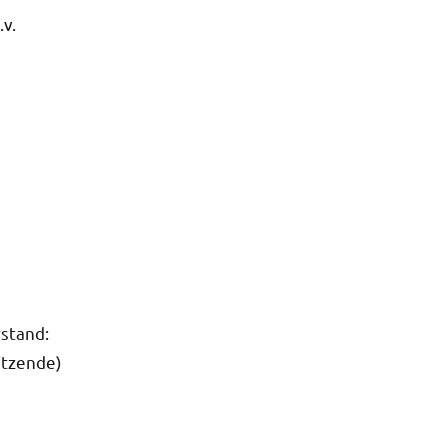
v.
stand:
itzende)