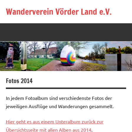
Zum
Wanderverein Vörder Land e.V.
Inhalt
springen
Fotos 2014
In jedem Fotoalbum sind verschiedenste Fotos der
jeweiligen Ausflüge und Wanderungen gesammelt.
Hier geht es aus einem Unteralbum zurück zur
Übersichtsseite mit allen Alben aus 2014
.