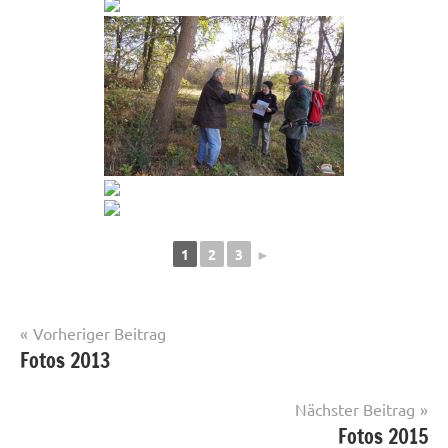
1
2
3
►
Beitragsnavigation
Vorheriger Beitrag
Fotos 2013
Fotos
Nächster Beitrag
Fotos 2015