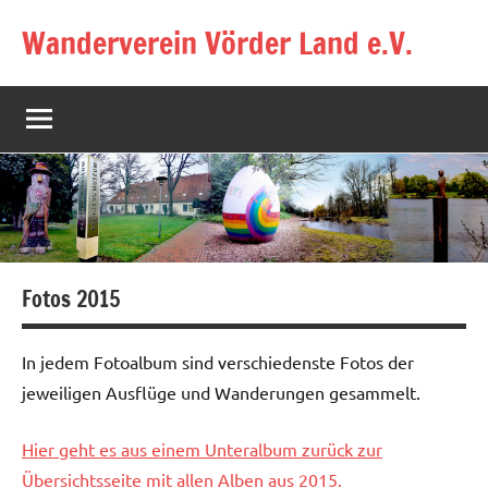
Zum
Wanderverein Vörder Land e.V.
Inhalt
springen
Fotos 2015
In jedem Fotoalbum sind verschiedenste Fotos der
jeweiligen Ausflüge und Wanderungen gesammelt.
Hier geht es aus einem Unteralbum zurück zur
Übersichtsseite mit allen Alben aus 2015.