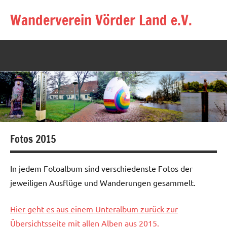
Zum
Wanderverein Vörder Land e.V.
Inhalt
springen
Fotos 2015
In jedem Fotoalbum sind verschiedenste Fotos der
jeweiligen Ausflüge und Wanderungen gesammelt.
Hier geht es aus einem Unteralbum zurück zur
Übersichtsseite mit allen Alben aus 2015.