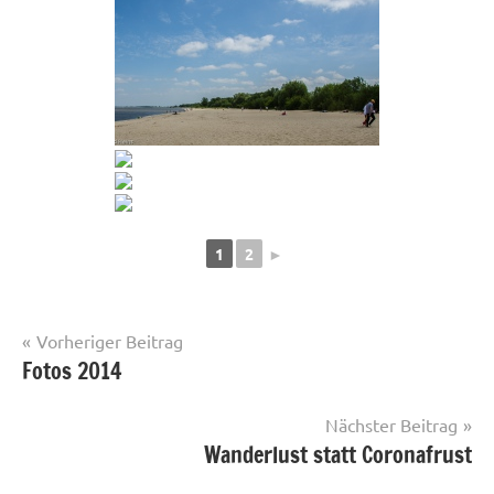
1
2
►
Beitragsnavigation
Vorheriger Beitrag
Fotos 2014
Fotos
Nächster Beitrag
Wanderlust statt Coronafrust