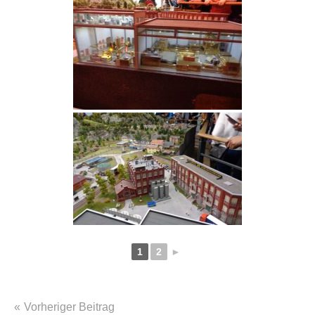
1
2
►
Beitragsnavigation
Vorheriger Beitrag