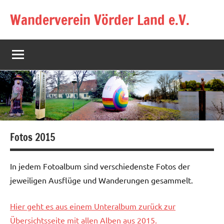
Zum
Wanderverein Vörder Land e.V.
Inhalt
springen
Fotos 2015
In jedem Fotoalbum sind verschiedenste Fotos der
jeweiligen Ausflüge und Wanderungen gesammelt.
Hier geht es aus einem Unteralbum zurück zur
Übersichtsseite mit allen Alben aus 2015.