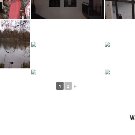
1
2
►
W