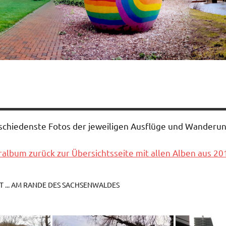
rschiedenste Fotos der jeweiligen Ausflüge und Wander
album zurück zur Übersichtsseite mit allen Alben aus 20
 ... AM RANDE DES SACHSENWALDES