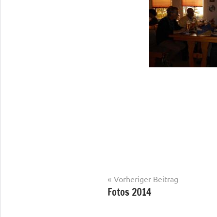
Beitragsnavigation
Vorheriger Beitrag
Fotos 2014
Fotos