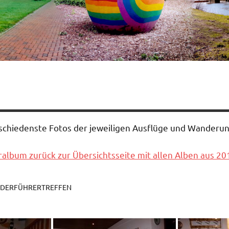
rschiedenste Fotos der jeweiligen Ausflüge und Wander
album zurück zur Übersichtsseite mit allen Alben aus 20
ANDERFÜHRERTREFFEN