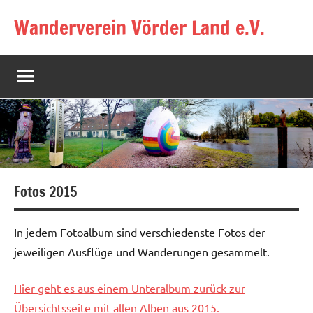
Zum
Wanderverein Vörder Land e.V.
Inhalt
springen
Fotos 2015
In jedem Fotoalbum sind verschiedenste Fotos der
jeweiligen Ausflüge und Wanderungen gesammelt.
Hier geht es aus einem Unteralbum zurück zur
Übersichtsseite mit allen Alben aus 2015.