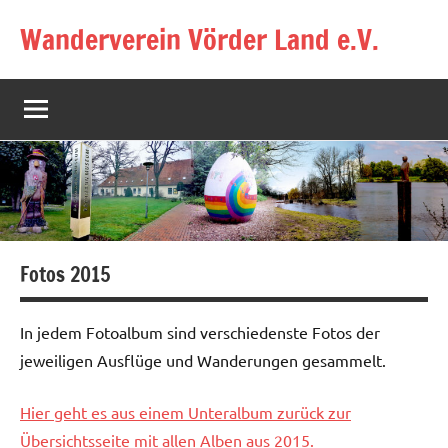
Zum
Wanderverein Vörder Land e.V.
Inhalt
springen
Fotos 2015
In jedem Fotoalbum sind verschiedenste Fotos der
jeweiligen Ausflüge und Wanderungen gesammelt.
Hier geht es aus einem Unteralbum zurück zur
Übersichtsseite mit allen Alben aus 2015.