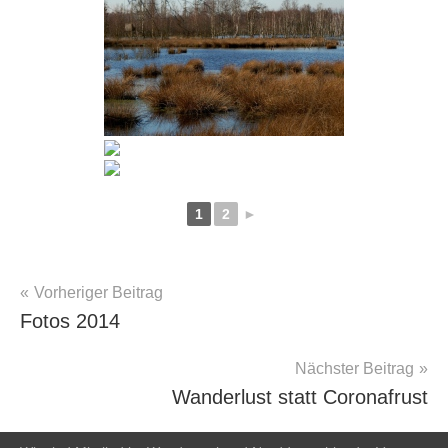
1
2
►
Beitragsnavigation
Vorheriger Beitrag
Fotos
Fotos 2014
Nächster Beitrag
Wanderlust statt Coronafrust