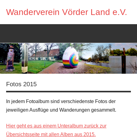
Zum
Wanderverein Vörder Land e.V.
Inhalt
springen
Fotos 2015
In jedem Fotoalbum sind verschiedenste Fotos der
jeweiligen Ausflüge und Wanderungen gesammelt.
Hier geht es aus einem Unteralbum zurück zur
Übersichtsseite mit allen Alben aus 2015.