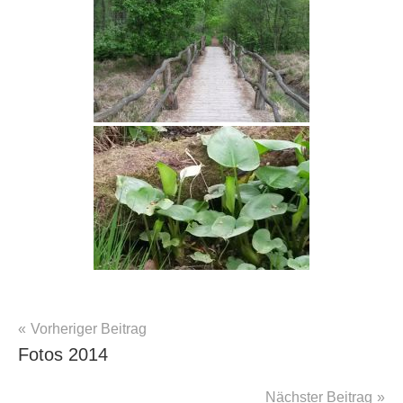
Beitragsnavigation
Vorheriger Beitrag
Fotos
Fotos 2014
Nächster Beitrag