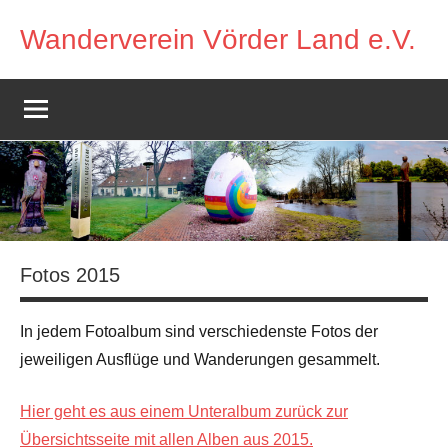
Zum
Wanderverein Vörder Land e.V.
Inhalt
springen
Fotos 2015
In jedem Fotoalbum sind verschiedenste Fotos der
jeweiligen Ausflüge und Wanderungen gesammelt.
Hier geht es aus einem Unteralbum zurück zur
Übersichtsseite mit allen Alben aus 2015.