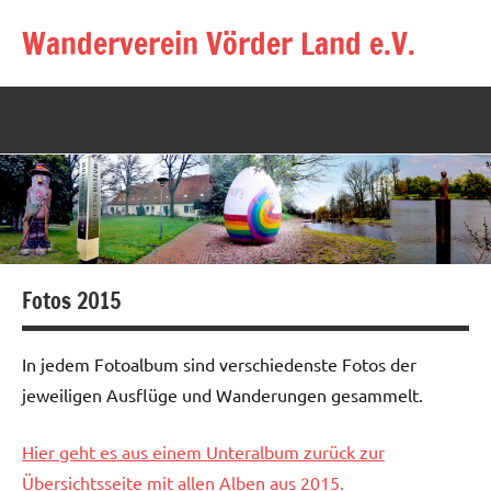
Zum
Wanderverein Vörder Land e.V.
Inhalt
springen
Fotos 2015
In jedem Fotoalbum sind verschiedenste Fotos der
jeweiligen Ausflüge und Wanderungen gesammelt.
Hier geht es aus einem Unteralbum zurück zur
Übersichtsseite mit allen Alben aus 2015.