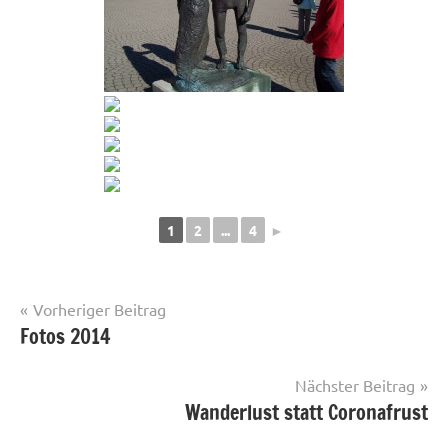
1
2
...
4
►
Beitragsnavigation
Vorheriger Beitrag
Fotos 2014
Fotos
Nächster Beitrag
Wanderlust statt Coronafrust