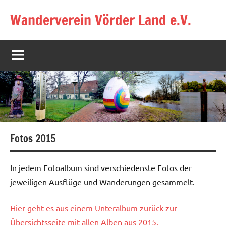
Zum
Wanderverein Vörder Land e.V.
Inhalt
springen
Fotos 2015
In jedem Fotoalbum sind verschiedenste Fotos der
jeweiligen Ausflüge und Wanderungen gesammelt.
Hier geht es aus einem Unteralbum zurück zur
Übersichtsseite mit allen Alben aus 2015.