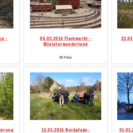
ng -
06.03.2016 Fischmarkt -
23.03
Miniaturwunderland
25
Fotos
derung
12.03.2016 Nordpfade-
01.01