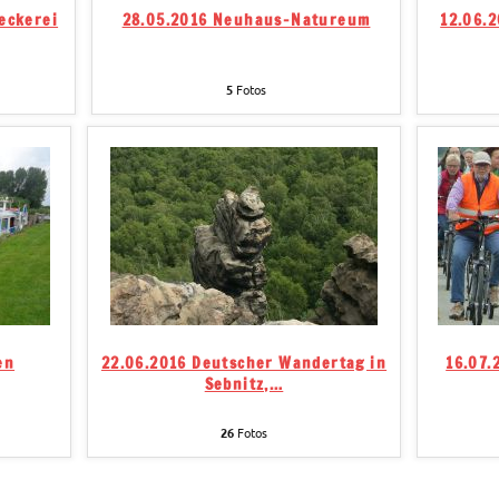
eckerei
28.05.2016 Neuhaus-Natureum
12.06.
5
Fotos
en
22.06.2016 Deutscher Wandertag in
16.07.
Sebnitz,
…
26
Fotos